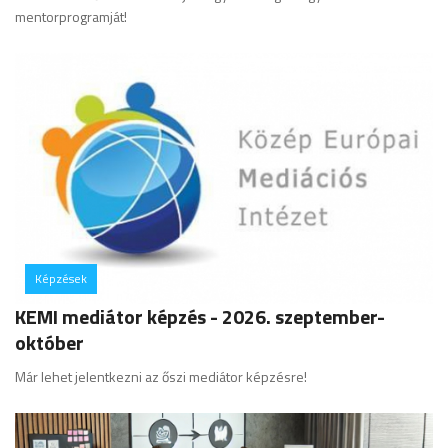
mentorprogramját!
Képzések
hozzászólás
KEMI mediátor képzés - 2026. szeptember-
október
Már lehet jelentkezni az őszi mediátor képzésre!