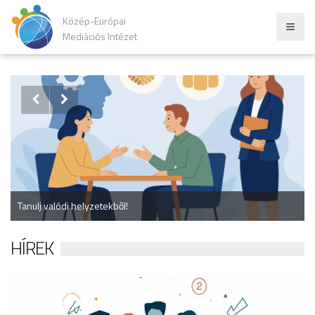
Közép-Európai
Mediációs Intézet


Tanulj valódi helyzetekből!
HÍREK