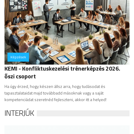
Képzések
hozzászólás
KEMI - Konfliktuskezelési trénerképzés 2026.
őszi csoport
Ha úgy érzed, hogy készen állsz arra, hogy tudásodat és
tapasztalataidat majd továbbadd másoknak vagy a saját
kompetenciádat szeretnéd fejleszteni, akkor itt a helyed!
INTERJÚK