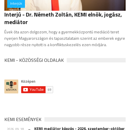
Interjúk
hozzászólás
Interjú - Dr. Németh Zoltán, KEMI elnök, jogász,
mediátor
Évek óta azon dolgozom, hogy a gyermekközpontú mediáció teret
nyerjen Magyarországon és tapasztalataim szerint az emberek egyre
nagyobb része nyitott is a konfliktuskezelés ezen módjára.
KEMI - KÖZÖSSÉGI OLDALAK
KEMI ESEMÉNYEK
KEMI mediátor képzés - 2026. szeptember-október
2026. 09. 18.