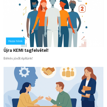
Hazai hírek
hozzászólás
Újra KEMI tagfelvétel!
Békés jövőt építünk!