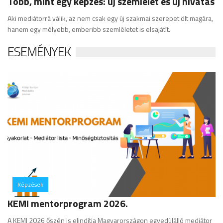
Több, mint egy képzés: új szemlélet és új hivatás
Aki mediátorrá válik, az nem csak egy új szakmai szerepet ölt magára,
hanem egy mélyebb, emberibb szemléletet is elsajátít.
ESEMÉNYEK
Képzések
hozzászólás
KEMI mentorprogram 2026.
A KEMI 2026 őszén is elindítja Magyarországon egyedülálló mediátor