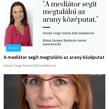
Interjúk
hozzászólás
A mediátor segít megtalálni az arany középutat
Interjú Varga Szilvia Edit mediátorral