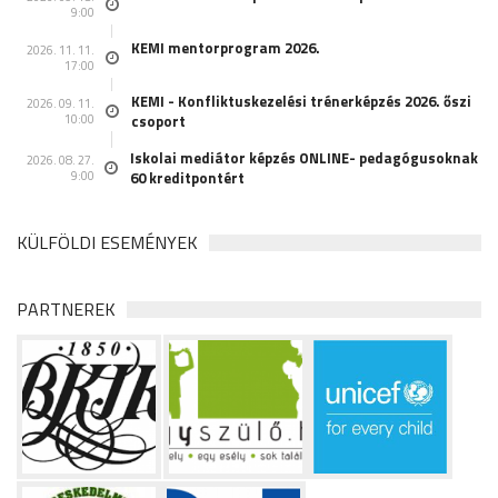
9:00
KEMI mentorprogram 2026.
2026. 11. 11.
17:00
KEMI - Konfliktuskezelési trénerképzés 2026. őszi
2026. 09. 11.
10:00
csoport
Iskolai mediátor képzés ONLINE- pedagógusoknak
2026. 08. 27.
9:00
60 kreditpontért
KÜLFÖLDI ESEMÉNYEK
PARTNEREK