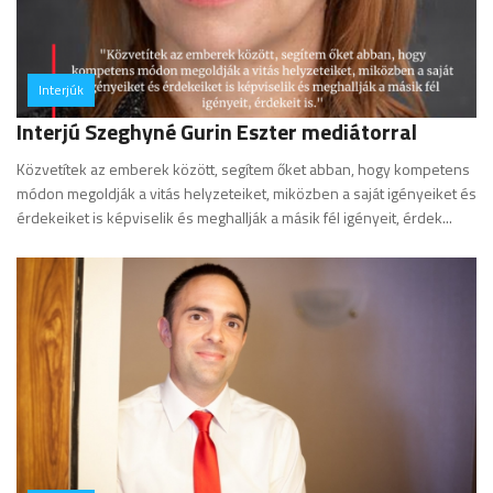
Interjúk
hozzászólás
Interjú Szeghyné Gurin Eszter mediátorral
Közvetítek az emberek között, segítem őket abban, hogy kompetens
módon megoldják a vitás helyzeteiket, miközben a saját igényeiket és
érdekeiket is képviselik és meghallják a másik fél igényeit, érdek...