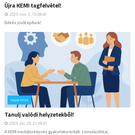
Újra KEMI tagfelvétel!
2025. nov. 3. 10:38:40
Békés jövőt építünk!
Hazai hírek
hozzászólás
Tanulj valódi helyzetekből!
2025. jún. 20. 21:59:37
A KEMI mediátorképzés gyakorlatorientált, szimulációkkal,