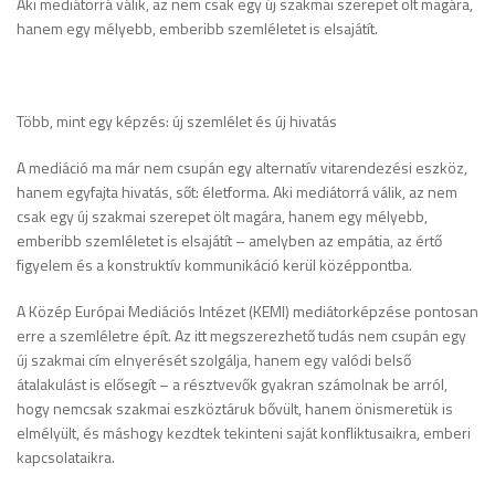
Aki mediátorrá válik, az nem csak egy új szakmai szerepet ölt magára,
hanem egy mélyebb, emberibb szemléletet is elsajátít.
Több, mint egy képzés: új szemlélet és új hivatás
A mediáció ma már nem csupán egy alternatív vitarendezési eszköz,
hanem egyfajta hivatás, sőt: életforma. Aki mediátorrá válik, az nem
csak egy új szakmai szerepet ölt magára, hanem egy mélyebb,
emberibb szemléletet is elsajátít – amelyben az empátia, az értő
figyelem és a konstruktív kommunikáció kerül középpontba.
A Közép Európai Mediációs Intézet (KEMI) mediátorképzése pontosan
erre a szemléletre épít. Az itt megszerezhető tudás nem csupán egy
új szakmai cím elnyerését szolgálja, hanem egy valódi belső
átalakulást is elősegít – a résztvevők gyakran számolnak be arról,
hogy nemcsak szakmai eszköztáruk bővült, hanem önismeretük is
elmélyült, és máshogy kezdtek tekinteni saját konfliktusaikra, emberi
kapcsolataikra.