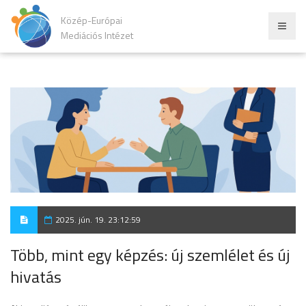
Közép-Európai
Mediációs Intézet
2025. jún. 19. 23:12:59
Több, mint egy képzés: új szemlélet és új
hivatás