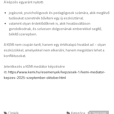
A képzés egyaránt nyitott:
jogászok, pszichológusok és pedagógusok számára, akik meglévő
tudásukat szeretnék bővíteni egy új eszköztárral;
valamint olyan érdeklődőknek is, akik hivatásváltáson
gondolkodnak, és szívesen dolgoznának emberekkel segítő,
békítő szerepben.
A KEMI nem csupán tanít, hanem egy értékalapú hivatást ad – olyan
eszközökkel, amelyekkel nem elkerülni, hanem megoldani lehet a
konfliktusokat.
Jelentkezés a KEMI mediátor képzésére
itt:
https://www.kemi.hu/esemenyek/kepzesek-1/kemi-mediator-
kepzes-2025-szeptember-oktober.html
Címkék
Kategória
Hazai hírek