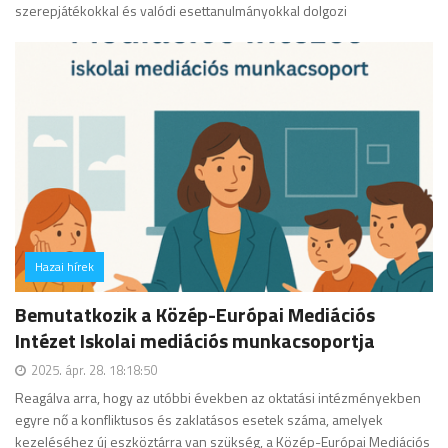
szerepjátékokkal és valódi esettanulmányokkal dolgozi
Hazai hírek
hozzászólás
Bemutatkozik a Közép-Európai Mediációs
Intézet Iskolai mediációs munkacsoportja
2025. ápr. 28. 18:18:50
Reagálva arra, hogy az utóbbi években az oktatási intézményekben
egyre nő a konfliktusos és zaklatásos esetek száma, amelyek
kezeléséhez új eszköztárra van szükség, a Közép-Európai Mediációs