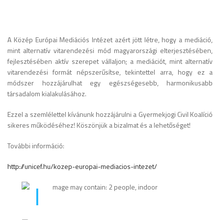
A Közép Európai Mediációs Intézet azért jött létre, hogy a mediáció,
mint alternatív vitarendezési mód magyarországi elterjesztésében,
fejlesztésében aktív szerepet vállaljon; a mediációt, mint alternatív
vitarendezési formát népszerűsítse, tekintettel arra, hogy ez a
módszer hozzájárulhat egy egészségesebb, harmonikusabb
társadalom kialakulásához.
Ezzel a szemlélettel kívánunk hozzájárulni a Gyermekjogi Civil Koalíció
sikeres működéséhez! Köszönjük a bizalmat és a lehetőséget!
További információ:
http://unicef.hu/kozep-europai-mediacios-intezet/