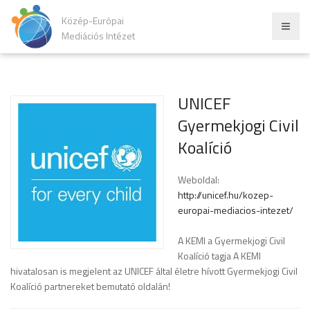
Közép-Európai
Mediációs Intézet
UNICEF
Gyermekjogi Civil
Koalíció
Weboldal:
http://unicef.hu/kozep-
europai-mediacios-intezet/
A KEMI a Gyermekjogi Civil
Koalíció tagja A KEMI
hivatalosan is megjelent az UNICEF által életre hívott Gyermekjogi Civil
Koalíció partnereket bemutató oldalán!