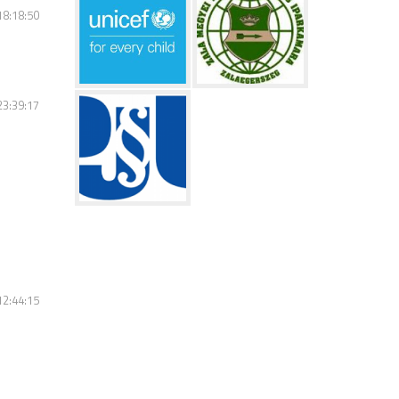
18:18:50
 23:39:17
 12:44:15