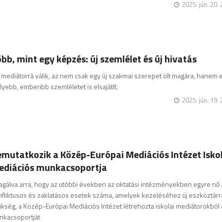
2025. jún. 20.
bb, mint egy képzés: új szemlélet és új hivatás
 mediátorrá válik, az nem csak egy új szakmai szerepet ölt magára, hanem 
yebb, emberibb szemléletet is elsajátít.
2025. jún. 19.
mutatkozik a Közép-Európai Mediációs Intézet Iskol
ediációs munkacsoportja
gálva arra, hogy az utóbbi években az oktatási intézményekben egyre nő 
fliktusos és zaklatásos esetek száma, amelyek kezeléséhez új eszköztárr
kség, a Közép-Európai Mediációs Intézet létrehozta iskolai mediátorokból 
nkacsoportját