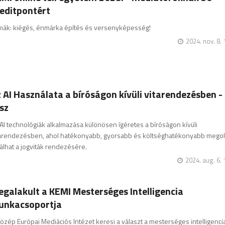
editpontért
mák: kiégés, énmárka építés és versenyképesség!
2024. nov. 8. 
 AI Használata a bíróságon kívüli vitarendezésben - 
sz
AI technológiák alkalmazása különösen ígéretes a bíróságon kívüli
tarendezésben, ahol hatékonyabb, gyorsabb és költséghatékonyabb mego
álhat a jogviták rendezésére.
2024. aug. 6. 
galakult a KEMI Mesterséges Intelligencia
unkacsoportja
özép Európai Mediációs Intézet keresi a választ a mesterséges intelligenci