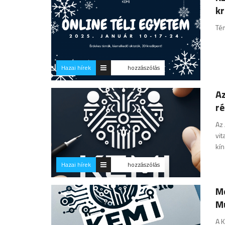
kr
Té
Hazai hírek
hozzászólás
Az
ré
Az 
vi
kín
Hazai hírek
hozzászólás
Me
M
A K