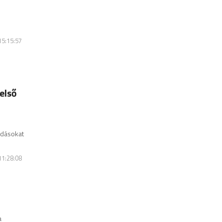
15:15:57
első
ldásokat
11:28:08
a