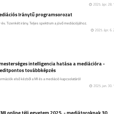
2025. ápr. 28. 
diációs Iránytű programsorozat
 év. Tizenkét irány. Teljes spektrum a jövő mediációjához.
2025. ápr. 6.
mesterséges intelligencia hatása a mediációra -
editpontos továbbképzés
ormációk első kézből a MI és a mediáció kapcsolatáról
2025. jan. 30.
MI online téli egyetem 2025. - mediátoroknak 30