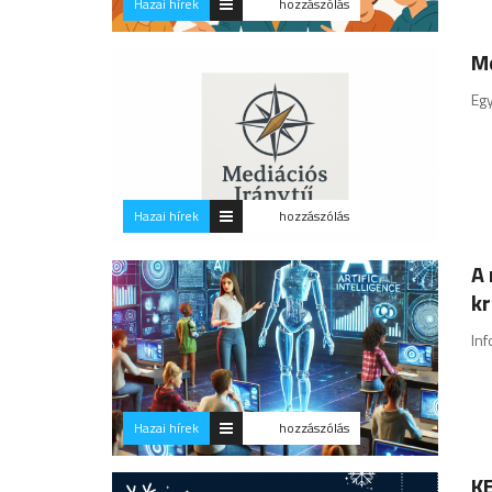
Hazai hírek
hozzászólás
Me
Egy
Hazai hírek
hozzászólás
A 
kr
Inf
Hazai hírek
hozzászólás
KE