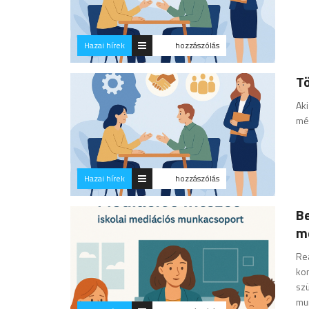
Hazai hírek
hozzászólás
Tö
Aki
mél
Hazai hírek
hozzászólás
Be
m
Rea
kon
szü
mu