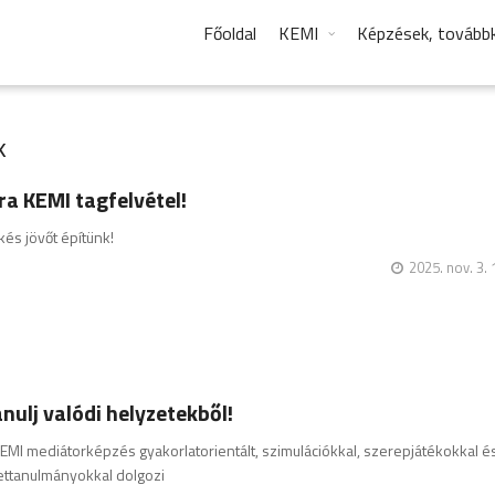
Főoldal
KEMI
Képzések, tovább
k
ra KEMI tagfelvétel!
és jövőt építünk!
2025. nov. 3. 
nulj valódi helyzetekből!
EMI mediátorképzés gyakorlatorientált, szimulációkkal, szerepjátékokkal és
ettanulmányokkal dolgozi