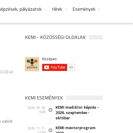
képzések, pályázatok
Hírek
Események
KEMI - KÖZÖSSÉGI OLDALAK
10:38:40
KEMI ESEMÉNYEK
KEMI mediátor képzés -
2026. 09. 18.
9:00
2026. szeptember-
október
 valódi
KEMI mentorprogram
2026. 11. 11.
17:00