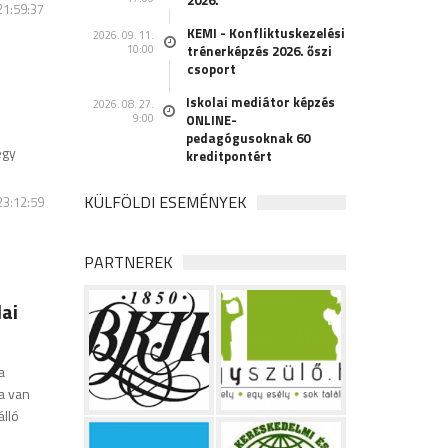
2026.
 21:59:37
KEMI - Konfliktuskezelési
2026. 09. 11.
10:00
trénerképzés 2026. őszi
csoport
Iskolai mediátor képzés
2026. 08. 27.
9:00
ONLINE-
pedagógusoknak 60
egy
kreditpontért
KÜLFÖLDI ESEMÉNYEK
 23:12:59
PARTNEREK
ai
a
a van
álló