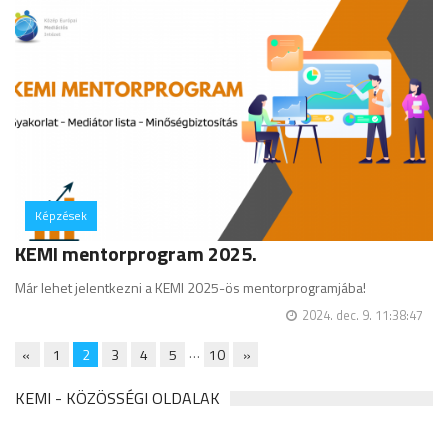
Képzések
hozzászólás
KEMI mentorprogram 2025.
Már lehet jelentkezni a KEMI 2025-ös mentorprogramjába!
2024. dec. 9. 11:38:47
…
«
1
2
3
4
5
10
»
KEMI - KÖZÖSSÉGI OLDALAK