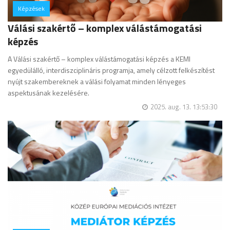
Képzések
hozzászólás
Válási szakértő – komplex válástámogatási
képzés
A Válási szakértő – komplex válástámogatási képzés a KEMI
egyedülálló, interdiszciplináris programja, amely célzott felkészítést
nyújt szakembereknek a válási folyamat minden lényeges
aspektusának kezelésére.
2025. aug. 13. 13:53:30