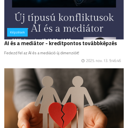
Képzések
hozzászólás
AI és a mediátor - kreditpontos továbbképzés
Fedezd fel az AI és a mediáció új dimenzióit!
2025. nov. 13. 9:46:46