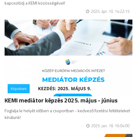
kapcsolódj a KEMI közösségével!
2025. ápr. 10. 14:22:15
Képzések
hozzászólás
KEMI mediátor képzés 2025. május - június
Foglalja le helyét időben a csoportban - kedvező fizetési feltételeket
kínálunk!
2025. jan. 18. 16:04:00