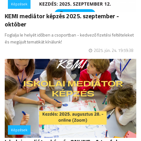
Képzések
hozzászólás
KEMI mediátor képzés 2025. szeptember -
október
Foglalja le helyét időben a csoportban - kedvező fizetési feltételeket
és megújult tematikát kínálunk!
2025. jún. 24. 19:59:38
Képzések
hozzászólás