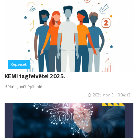
Képzések
hozzászólás
KEMI tagfelvétel 2025.
Békés jövőt építünk!
2025. nov. 3. 10:34:12