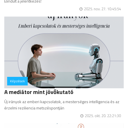
Elindult a jelentkezés!
2025. nov. 27. 10:45:54
Képzések
hozzászólás
A mediátor mint jövőkutató
Új irányok az emberi kapcsolatok, a mesterséges intelligencia és az
érzelmi reziliencia metszéspontján
2025. okt. 20. 22:21:30