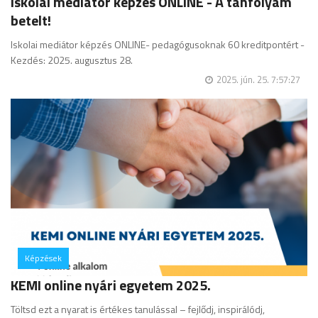
Iskolai mediátor képzés ONLINE - A tanfolyam
betelt!
Iskolai mediátor képzés ONLINE- pedagógusoknak 60 kreditpontért -
Kezdés: 2025. augusztus 28.
2025. jún. 25. 7:57:27
Képzések
hozzászólás
KEMI online nyári egyetem 2025.
Töltsd ezt a nyarat is értékes tanulással – fejlődj, inspirálódj,