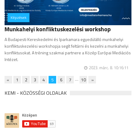
Képzések
hozzászólás
Munkahelyi konfliktuskezelési workshop
A Budapesti Kereskedelmi és Iparkamara egyedülálló munkahelyi
konfliktuskezelési workshopja segít feltárni és kezelni a munkahelyi
konfliktusokat. A tréning szakmai partnere a Közép Európai Mediációs
Intézet.
2023. márc. 8. 10:16:11
…
«
1
2
3
4
5
6
7
10
»
KEMI - KÖZÖSSÉGI OLDALAK