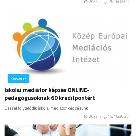
2023. aug. 15. 16:12:00
Képzések
hozzászólás
Iskolai mediátor képzés ONLINE-
pedagógusoknak 60 kreditpontért
Ősszel folytatódik iskolai mediátor képzésünk
2023. aug. 15. 16:30:20