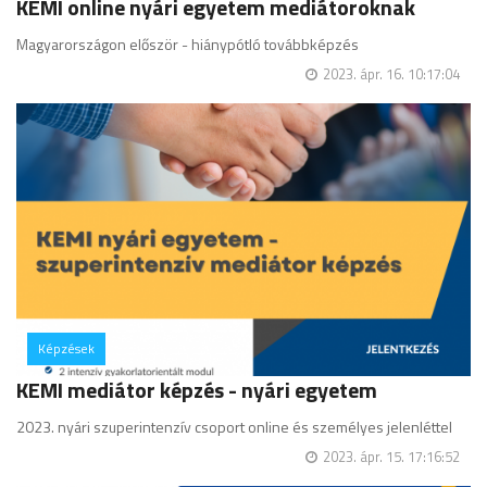
KEMI online nyári egyetem mediátoroknak
Magyarországon először - hiánypótló továbbképzés
2023. ápr. 16. 10:17:04
Képzések
hozzászólás
KEMI mediátor képzés - nyári egyetem
2023. nyári szuperintenzív csoport online és személyes jelenléttel
2023. ápr. 15. 17:16:52