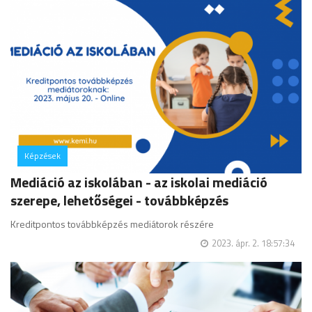
Képzések
hozzászólás
Mediáció az iskolában - az iskolai mediáció
szerepe, lehetőségei - továbbképzés
Kreditpontos továbbképzés mediátorok részére
2023. ápr. 2. 18:57:34