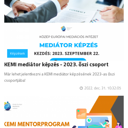
Képzések
hozzászólás
KEMI mediátor képzés - 2023. őszi csoport
Már lehet jelentkezni a KEMI mediátor képzésének 2023-as őszi
csoportjába!
2022. dec. 31. 10:32:05