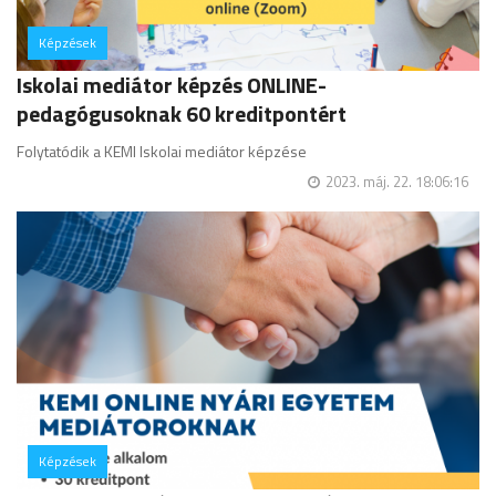
Képzések
hozzászólás
Iskolai mediátor képzés ONLINE-
pedagógusoknak 60 kreditpontért
Folytatódik a KEMI Iskolai mediátor képzése
2023. máj. 22. 18:06:16
Képzések
hozzászólás