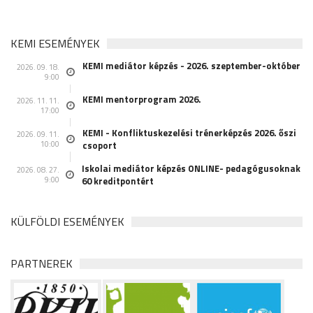
KEMI ESEMÉNYEK
KEMI mediátor képzés - 2026. szeptember-október
2026. 09. 18.
9:00
KEMI mentorprogram 2026.
2026. 11. 11.
17:00
KEMI - Konfliktuskezelési trénerképzés 2026. őszi
2026. 09. 11.
10:00
csoport
Iskolai mediátor képzés ONLINE- pedagógusoknak
2026. 08. 27.
9:00
60 kreditpontért
KÜLFÖLDI ESEMÉNYEK
PARTNEREK