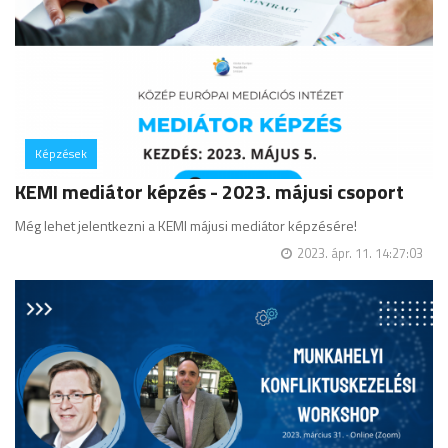
Képzések
hozzászólás
KEMI mediátor képzés - 2023. májusi csoport
Még lehet jelentkezni a KEMI májusi mediátor képzésére!
2023. ápr. 11. 14:27:03