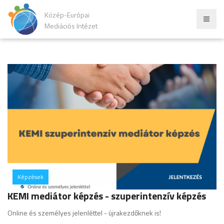
Közép-Európai
Mediációs Intézet
Képzések
hozzászólás
KEMI mediátor képzés - szuperintenzív képzés
Online és személyes jelenléttel - újrakezdőknek is!