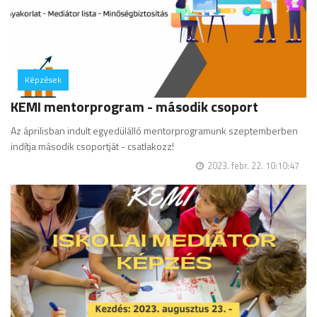
Képzések
hozzászólás
KEMI mentorprogram - második csoport
Az áprilisban indult egyedülálló mentorprogramunk szeptemberben
indítja második csoportját - csatlakozz!
2023. febr. 22. 10:10:47