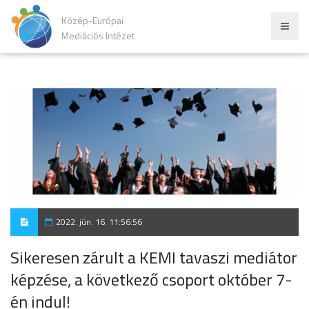
Közép-Európai
Mediációs Intézet
2022. jún. 16. 11:56:56
Sikeresen zárult a KEMI tavaszi mediátor
képzése, a következő csoport október 7-
én indul!