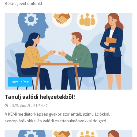
Békés jövőt építünk!
Hazai hírek
hozzászólás
Tanulj valódi helyzetekből!
2025. jún. 20. 21:59:37
A KEMI mediátorképzés gyakorlatorientált, szimulációkkal,
szerepjátékokkal és valódi esettanulmányokkal dolgozi