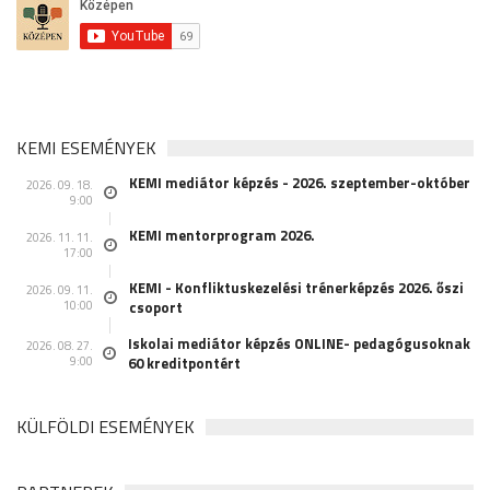
KEMI ESEMÉNYEK
KEMI mediátor képzés - 2026. szeptember-október
2026. 09. 18.
9:00
KEMI mentorprogram 2026.
2026. 11. 11.
17:00
KEMI - Konfliktuskezelési trénerképzés 2026. őszi
2026. 09. 11.
10:00
csoport
Iskolai mediátor képzés ONLINE- pedagógusoknak
2026. 08. 27.
9:00
60 kreditpontért
KÜLFÖLDI ESEMÉNYEK