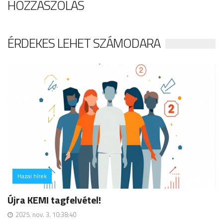
HOZZÁSZÓLÁS
ÉRDEKES LEHET SZÁMODARA
Hazai hírek
hozzászólás
Újra KEMI tagfelvétel!
2025. nov. 3. 10:38:40