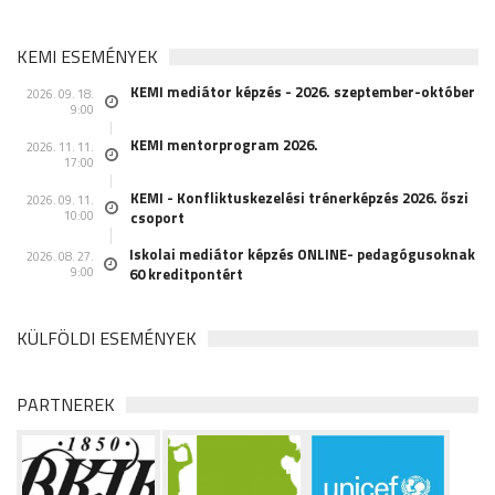
KEMI ESEMÉNYEK
KEMI mediátor képzés - 2026. szeptember-október
2026. 09. 18.
9:00
KEMI mentorprogram 2026.
2026. 11. 11.
17:00
KEMI - Konfliktuskezelési trénerképzés 2026. őszi
2026. 09. 11.
10:00
csoport
Iskolai mediátor képzés ONLINE- pedagógusoknak
2026. 08. 27.
9:00
60 kreditpontért
KÜLFÖLDI ESEMÉNYEK
PARTNEREK