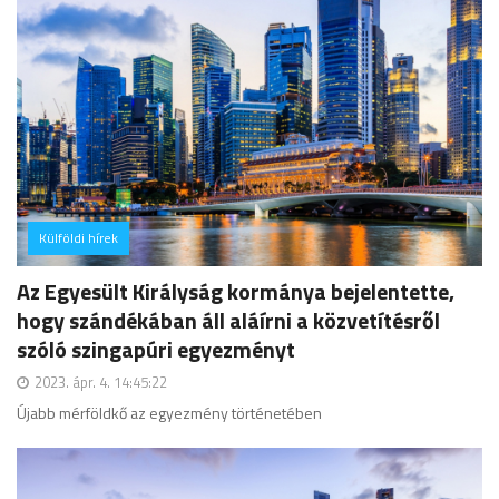
Külföldi hírek
hozzászólás
Az Egyesült Királyság kormánya bejelentette,
hogy szándékában áll aláírni a közvetítésről
szóló szingapúri egyezményt
2023. ápr. 4. 14:45:22
Újabb mérföldkő az egyezmény történetében