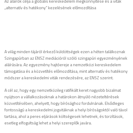
Az aláírók célja a globális kereskedelem megkönnyítése és a viták
„alternatív és hatékony” kezelésének előmozdítása
A világ minden tájáról érkező küldöttségek ezen a héten találkoznak
Szingapúrban az ENSZ mediációról szóló szingapúri egyezményének
aláírására. Az egyezmény hajtóereje a nemzetközi kereskedelem
támogatása és a közvetítés előmozdítása, mint alternatív és hatékony
módszer a kereskedelmi viták rendezésére, az ENSZ szerint.
A cél az, hogy egy nemzetközileg ratifikált keret nagyobb bizalmat
nyújtson a vállalkozásoknak a határokon átnyúló nézeteltérések
közvetítésében, ahelyett, hogy bírósághoz fordulnának. Elsődleges
fontosságú a kereskedelmi jogvitáknak a helyi bíróságoktól való távol
tartása, ahol a peres eljárások költségesek lehetnek, és torzítások,
esetleg elfogultság lehet a helyi szereplők javára.