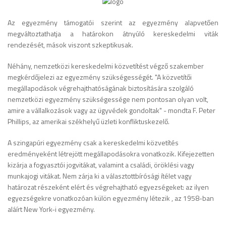
Az egyezmény támogatói szerint az egyezmény alapvetően
megváltoztathatja a határokon átnyúló kereskedelmi viták
rendezését, mások viszont szkeptikusak.
Néhány, nemzetközi kereskedelmi közvetítést végző szakember
megkérdőjelezi az egyezmény szükségességét. "A közvetítői
megállapodások végrehajthatóságának biztosítására szolgáló
nemzetközi egyezmény szükségessége nem pontosan olyan volt,
amire a vállalkozások vagy az ügyvédek gondoltak" - mondta F. Peter
Phillips, az amerikai székhelyű üzleti konfliktuskezelő.
A szingapúri egyezmény csak a kereskedelmi közvetítés
eredményeként létrejött megállapodásokra vonatkozik. Kifejezetten
kizárja a fogyasztói jogvitákat, valamint a családi, öröklési vagy
munkajogi vitákat. Nem zárja ki a választottbírósági ítélet vagy
határozat részeként elért és végrehajtható egyezségeket: az ilyen
egyezségekre vonatkozóan külön egyezmény létezik , az 1958-ban
aláírt New York-i egyezmény.