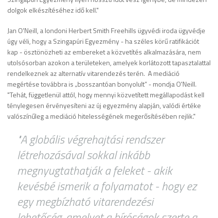
dolgok elkészítéséhez idő kell."
Jan O'Neill, a londoni Herbert Smith Freehills ügyvédi iroda ügyvédje
úgy véli, hogy a Szingapúri Egyezmény - ha széles körű ratifikációt
kap - ösztönözheti az embereket a közvetítés alkalmazására, nem
utolsósorban azokon a területeken, amelyek korlátozott tapasztalattal
rendelkeznek az alternatív vitarendezés terén. A mediáció
megértése továbbra is „bosszantóan bonyolult” - mondja O'Neill.
"Tehát, függetlenül attól, hogy mennyi közvetített megállapodást kell
ténylegesen érvényesíteni az új egyezmény alapján, valódi értéke
valószínűleg a mediáció hitelességének megerősítésében rejlik."
"A globális végrehajtási rendszer
létrehozásával sokkal inkább
megnyugtathatják a feleket - akik
kevésbé ismerik a folyamatot - hogy ez
egy megbízható vitarendezési
lehetőség, amelyet a bíróságok szerte a