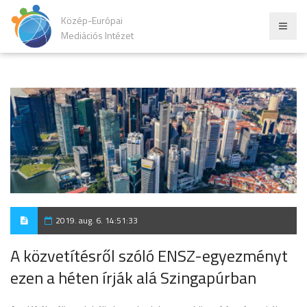
Közép-Európai
Mediációs Intézet
2019. aug. 6. 14:51:33
A közvetítésről szóló ENSZ-egyezményt
ezen a héten írják alá Szingapúrban