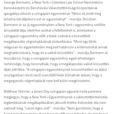
George Bermann, a New York-i Columbia Law School Nemzetközi
Kereskedelmi és Beruházási Választottbírósági Központjának
igazgatója üdvözli a szingapúri egyezményt. "Nincs ok,miatt meg
lehetne kérdőjelezni ezt az egyezményt" - mondja. Eközben
Bermann úr az új egyezményben a New York-i egyezmény sokféle
árnyalatát látja, ideértve azokat a feltételeket is, amelyeket a
szingapúri egyezmény előír a felek számára a közvetített
megállapodás végrehajtásának elutasítására. "Most úgy tűnik,
világosan és egyértelműen meg kell határozni a kritériumokat annak
meghatározására, hogy mi a valódi közvetítés" - mondja Bermann úr.
Hozzáteszi, hogy a szingapúri egyezmény egyik lehetséges
nehézsége, hogy bizonyítsák, hogy a megállapodás valódi közvetítés
útján jött létre. "A szingapúri egyezménynek köszönhetően az aláíró
országokban részt vevő szerződő felek bízhatnak abban, hogy a
megegyezés végrehajtását nem kell külön megkövetelni.
Matthew Skinner, a Jones Day szingapúri ügyvédi iroda partnere
megjegyzi, hogy a New York-i Egyezménynek a választottbíráskodás
legitimitásának megállapításában játszott értéke évtizedek óta nem
valósult meg. "Lassú égés volt" - mondja. "Nem gondolom, hogy a
Szingapúri Egyezmény ilyen hosszú időt vesz igénybe, de mindezen