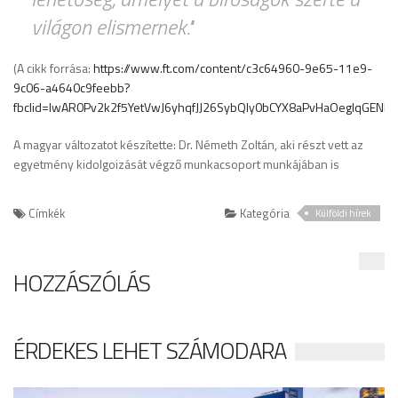
világon elismernek."
(A cikk forrása:
https://www.ft.com/content/c3c64960-9e65-11e9-
9c06-a4640c9feebb?
fbclid=IwAR0Pv2k2f5YetVwJ6yhqfJJ26SybQly0bCYX8aPvHaOegIqGENDIf
A magyar változatot készítette: Dr. Németh Zoltán, aki részt vett az
egyetmény kidolgoizását végző munkacsoport munkájában is
Címkék
Kategória
Külföldi hírek
HOZZÁSZÓLÁS
ÉRDEKES LEHET SZÁMODARA