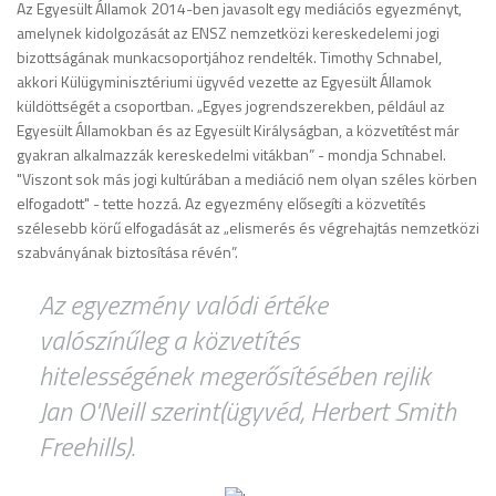
Az Egyesült Államok 2014-ben javasolt egy mediációs egyezményt,
amelynek kidolgozását az ENSZ nemzetközi kereskedelemi jogi
bizottságának munkacsoportjához rendelték. Timothy Schnabel,
akkori Külügyminisztériumi ügyvéd vezette az Egyesült Államok
küldöttségét a csoportban. „Egyes jogrendszerekben, például az
Egyesült Államokban és az Egyesült Királyságban, a közvetítést már
gyakran alkalmazzák kereskedelmi vitákban” - mondja Schnabel.
"Viszont sok más jogi kultúrában a mediáció nem olyan széles körben
elfogadott" - tette hozzá. Az egyezmény elősegíti a közvetítés
szélesebb körű elfogadását az „elismerés és végrehajtás nemzetközi
szabványának biztosítása révén”.
Az egyezmény valódi értéke
valószínűleg a közvetítés
hitelességének megerősítésében rejlik
Jan O'Neill szerint(ügyvéd, Herbert Smith
Freehills).