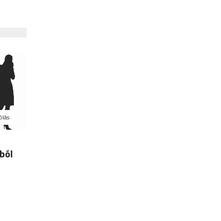
ólás
ból