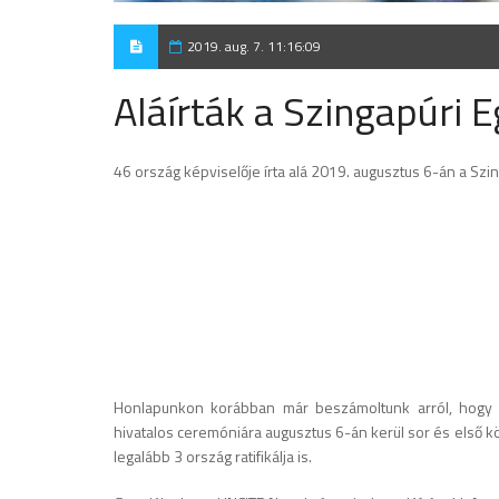
2019. aug. 7. 11:16:09
Aláírták a Szingapúri
46 ország képviselője írta alá 2019. augusztus 6-án a Sz
Honlapunkon korábban már beszámoltunk arról, hogy 2
hivatalos ceremóniára augusztus 6-án kerül sor és első kö
legalább 3 ország ratifikálja is.