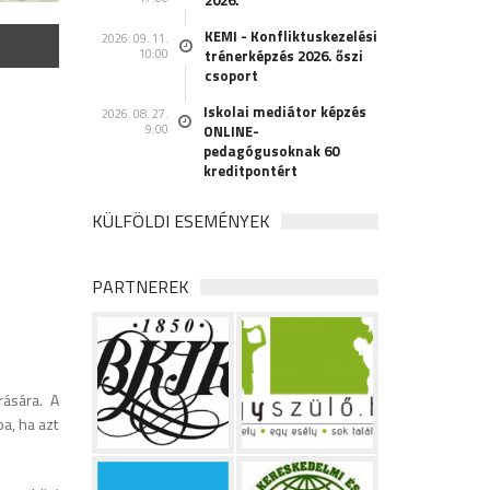
2026.
KEMI - Konfliktuskezelési
2026. 09. 11.
10:00
trénerképzés 2026. őszi
csoport
Iskolai mediátor képzés
2026. 08. 27.
9:00
ONLINE-
pedagógusoknak 60
kreditpontért
KÜLFÖLDI ESEMÉNYEK
PARTNEREK
ására. A
a, ha azt