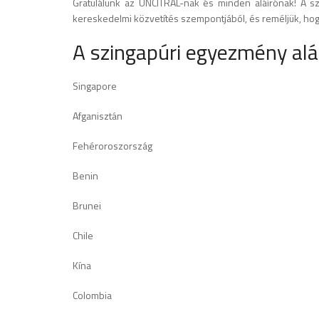
Gratulálunk az UNCITRAL-nak és minden aláírónak! A sz
kereskedelmi közvetítés szempontjából, és reméljük, hogy 
A szingapúri egyezmény aláí
Singapore
Afganisztán
Fehéroroszország
Benin
Brunei
Chile
Kína
Colombia