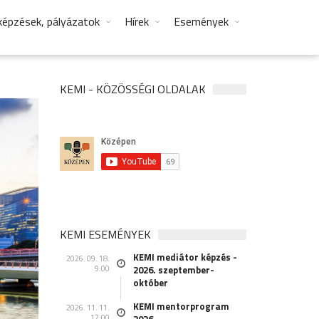
képzések, pályázatok
Hírek
Események
KEMI - KÖZÖSSÉGI OLDALAK
KEMI ESEMÉNYEK
KEMI mediátor képzés -
2026. 09. 18.
9:00
2026. szeptember-
október
KEMI mentorprogram
2026. 11. 11.
17:00