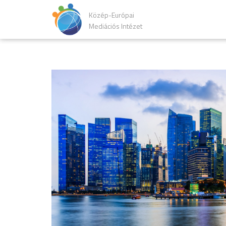
Közép-Európai
Mediációs Intézet