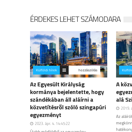
ÉRDEKES LEHET SZÁMODARA
Külföldi hírek
hozzászólás
Külföl
Az Egyesült Királyság
A közv
kormánya bejelentette, hogy
egyez
szándékában áll aláírni a
alá S
közvetítésről szóló szingapúri
2019. 
egyezményt
Az aláír
megkönny
2023. ápr. 4. 14:45:22
hatékony
Újabb mérföldkő az egyezmény