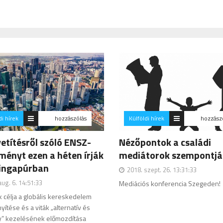
di hírek
hozzászólás
Külföldi hírek
hozzász
etítésről szóló ENSZ-
Nézőpontok a családi
ményt ezen a héten írják
mediátorok szempontjá
zingapúrban
2018. szept. 26. 13:31:33
aug. 6. 14:51:33
Mediációs konferencia Szegeden!
ók célja a globális kereskedelem
ítése és a viták „alternatív és
” kezelésének előmozdítása