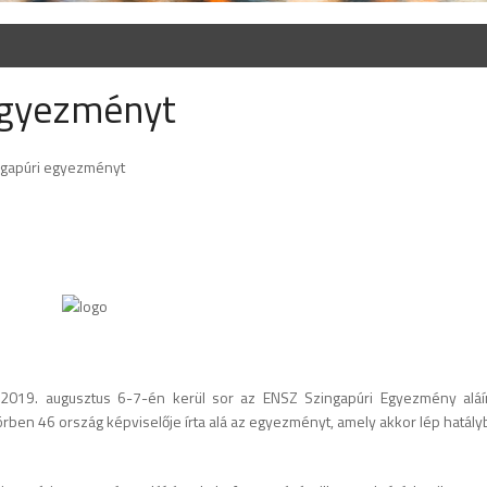
 Egyezményt
ingapúri egyezményt
019. augusztus 6-7-én kerül sor az ENSZ Szingapúri Egyezmény aláír
rben 46 ország képviselője írta alá az egyezményt, amely akkor lép hatályb