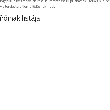
ingapúri egyezmény aláírása kulcsfontosságú pillanatnak ígérkezik a n
a terület töreltlen fejlődésnek indul.
róinak listája