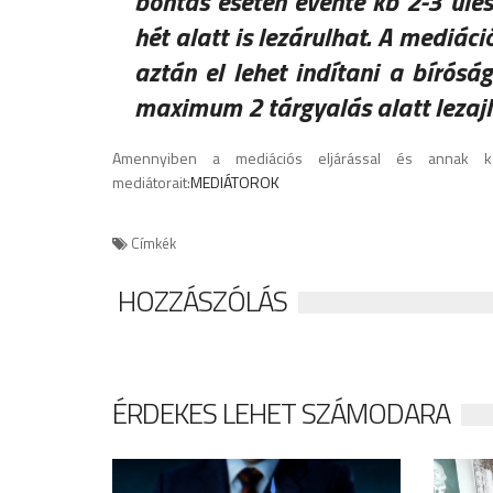
bontás esetén évente kb 2-3 ülés
hét alatt is lezárulhat. A mediác
aztán el lehet indítani a bírósá
maximum 2 tárgyalás alatt lezajl
Amennyiben a mediációs eljárással és annak kö
mediátorait:
MEDIÁTOROK
Címkék
HOZZÁSZÓLÁS
ÉRDEKES LEHET SZÁMODARA