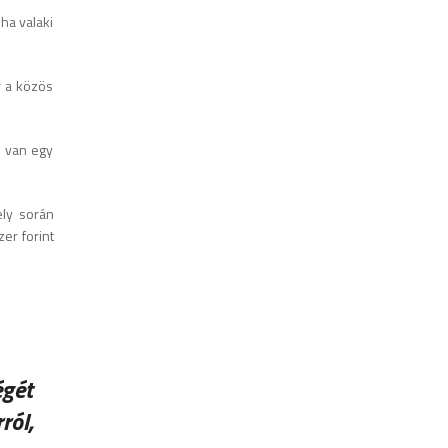
 ha valaki
r a közös
k van egy
ely során
er forint
égét
ról,