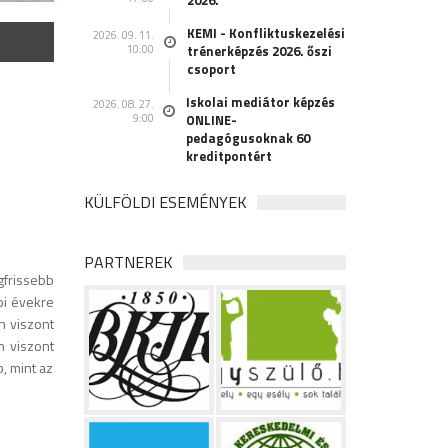
2026.
KEMI - Konfliktuskezelési
2026. 09. 11.
10:00
trénerképzés 2026. őszi
csoport
Iskolai mediátor képzés
2026. 08. 27.
9:00
ONLINE-
pedagógusoknak 60
kreditpontért
KÜLFÖLDI ESEMÉNYEK
PARTNEREK
gfrissebb
bi évekre
n viszont
n viszont
, mint az