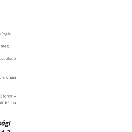
kérjük:
k meg,
apcsolódó
mi óriási
 forint +
nő írásba
sági