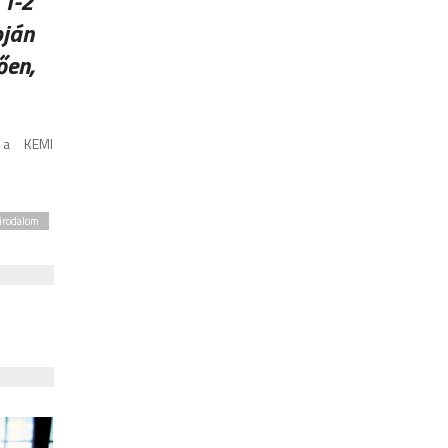
 1-2
pján
ően,
e a KEMI
irodalom