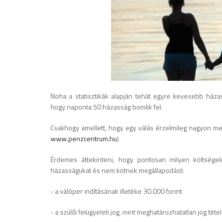
Noha a statisztikák alapján tehát egyre kevesebb házass
hogy naponta 50 házasság bomlik fel.
Csakhogy amellett, hogy egy válás érzelmileg nagyon megvi
www.penzcentrum.hu
)
Érdemes áttekinteni, hogy pontosan milyen költségekke
házasságukat és nem kötnek megállapodást:
- a válóper indításának illetéke 30.000 forint
- a szülői felügyeleti jog, mint meghatározhatatlan jog tétel