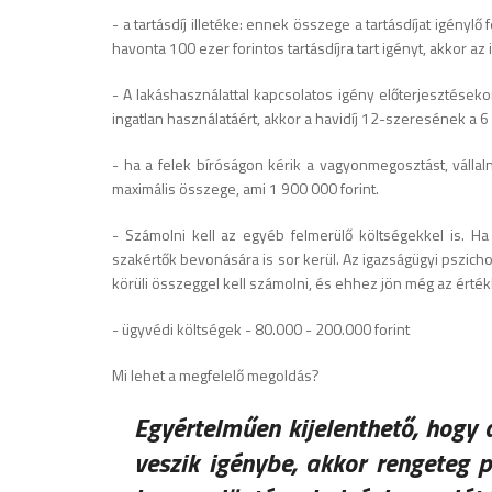
- a tartásdíj illetéke: ennek összege a tartásdíjat igényl
havonta 100 ezer forintos tartásdíjra tart igényt, akkor az 
- A lakáshasználattal kapcsolatos igény előterjesztése
ingatlan használatáért, akkor a havidíj 12-szeresének a 6 s
- ha a felek bíróságon kérik a vagyonmegosztást, vállaln
maximális összege, ami 1 900 000 forint.
- Számolni kell az egyéb felmerülő költségekkel is. H
szakértők bevonására is sor kerül. Az igazságügyi pszich
körüli összeggel kell számolni, és ehhez jön még az értékbec
- ügyvédi költségek - 80.000 - 200.000 forint
Mi lehet a megfelelő megoldás?
Egyértelműen kijelenthető, hogy 
veszik igénybe, akkor rengeteg 