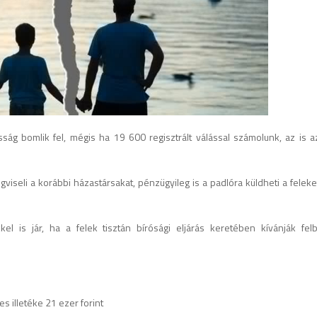
ág bomlik fel, mégis ha 19 600 regisztrált válással számolunk, az is azt
seli a korábbi házastársakat, pénzügyileg is a padlóra küldheti a feleket.
l is jár, ha a felek tisztán bírósági eljárás keretében kívánják fel
es illetéke 21 ezer forint