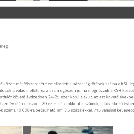
 meg!
16 között másfélszeresére emelkedett a házasságkötések száma a KSH le
töttek a válás mellett. Ez a szám egészen jó, ha megnézzük a KSH koráb
rdulót követő évtizedben 24-25 ezer körül alakult, az ezt követő évekbe
ötven év után először - 20 ezer alá csökkent a számuk, a következő évbe
ok száma 19 600-ra becsülhető, ami 3,5 százalékkal, 715 válással kevesebb