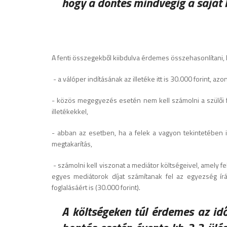
hogy a döntés mindvégig a saját
A fenti összegekből kiibdulva érdemes összehasonlítani, 
- a válóper indításának az illetéke itt is 30.000 forint, 
- közös megegyezés esetén nem kell számolni a szülői fel
illetékekkel,
- abban az esetben, ha a felek a vagyon tekintetében is
megtakarítás,
- számolni kell viszonat a mediátor költségeivel, amely f
egyes mediátorok díjat számítanak fel az egyezség írá
foglalásáért is (30.000 forint).
A költségeken túl érdemes az idő