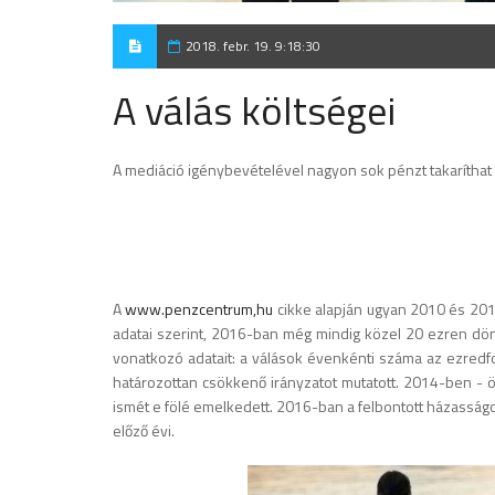
2018. febr. 19. 9:18:30
A válás költségei
A mediáció igénybevételével nagyon sok pénzt takaríthat
A
www.penzcentrum,hu
cikke alapján ugyan 2010 és 20
adatai szerint, 2016-ban még mindig közel 20 ezren dön
vonatkozó adatait: a válások évenkénti száma az ezredfo
határozottan csökkenő irányzatot mutatott. 2014-ben - 
ismét e fölé emelkedett. 2016-ban a felbontott házasság
előző évi.