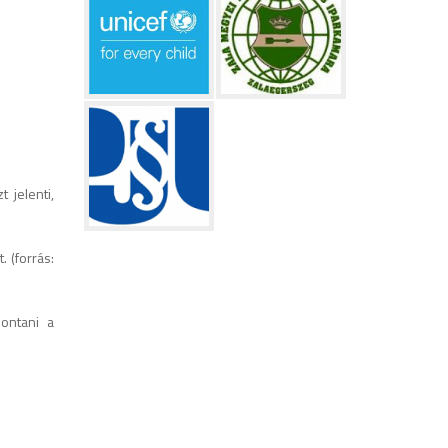
 jelenti,
 (forrás:
bontani a