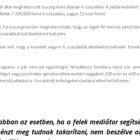
ő fél által meghatározott összeg éves díjának 6 százaléka. A példa kedvéért:
illeték 1 200 000 forint 6 százaléka, vagyis 72 ezer forint
kor, ha összegszerűen meghatározható, hogy az egyik fél mennyi pénzt ké
zázalékát kell illetékként befizetni
iuk kell, hogy a követelt vagyon 6 százalékát illetékként befizetik. Enne
a ugyanis a pár nem jut egyezségre, tényállásos bontásra kerül sor, am
ológus vagy pszichiáter igénybevétele esetén nagyjából 200 ezer és 400 ez
slő juttatása is. A szakértői költségeket ráadásul előre kell kifizetni.
abban az esetben, ha a felek mediátor segíts
pénzt meg tudnak takarítani, nem beszélve ar