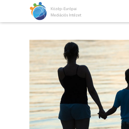
Közép-Európai
Mediációs Intézet