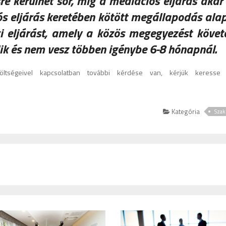
re kerülhet sor, míg a mediációs eljárás akár
iós eljárás keretében kötött megállapodás ala
gi eljárást, amely a közös megegyezést követ
ik és nem vesz többen igénybe 6-8 hónapnál.
ltségeivel kapcsolatban további kérdése van, kérjük keress
Kategória
Szak