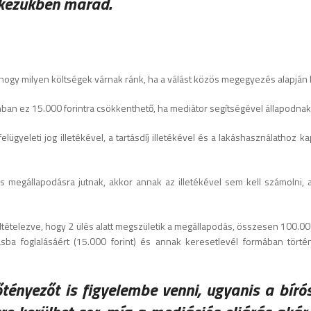
 kezükben marad.
hogy milyen költségek várnak ránk, ha a válást közös megegyezés alapján 
azonban ez 15.000 forintra csökkenthető, ha mediátor segítségével állapodna
ügyeleti jog illetékével, a tartásdíj illetékével és a lakáshasználathoz k
 megállapodásra jutnak, akkor annak az illetékével sem kell számolni, a
eltételezve, hogy 2 ülés alatt megszületik a megállapodás, összesen 100.000
sba foglalásáért (15.000 forint) és annak keresetlevél formában törté
tényezőt is figyelembe venni, ugyanis a bíró