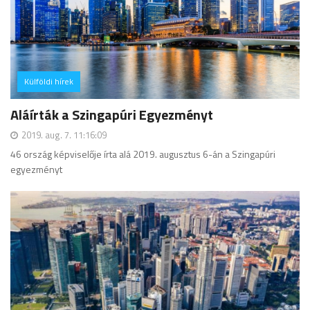
Külföldi hírek
hozzászólás
Aláírták a Szingapúri Egyezményt
2019. aug. 7. 11:16:09
46 ország képviselője írta alá 2019. augusztus 6-án a Szingapúri
egyezményt