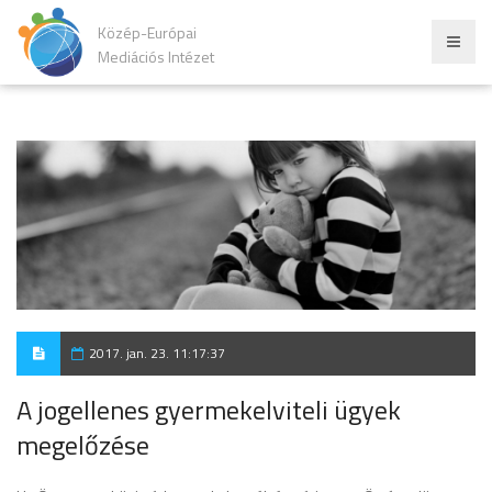
Közép-Európai
Mediációs Intézet
2017. jan. 23. 11:17:37
A jogellenes gyermekelviteli ügyek
megelőzése