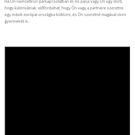
Ha Ön nemzetközi párkapcsolatban él, és párja vagy Ön úgy dönt,
hogy különválnak, előfordulhat, hogy Ön vagy a partnere szeretne
egy másik európai országba költözni, és Ön szeretné magával vinni
gyermekét is.