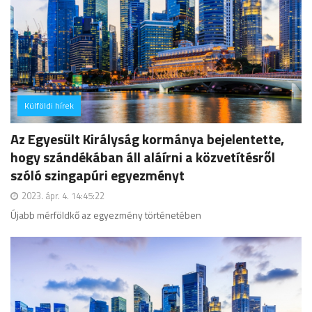
Külföldi hírek
hozzászólás
Az Egyesült Királyság kormánya bejelentette,
hogy szándékában áll aláírni a közvetítésről
szóló szingapúri egyezményt
2023. ápr. 4. 14:45:22
Újabb mérföldkő az egyezmény történetében