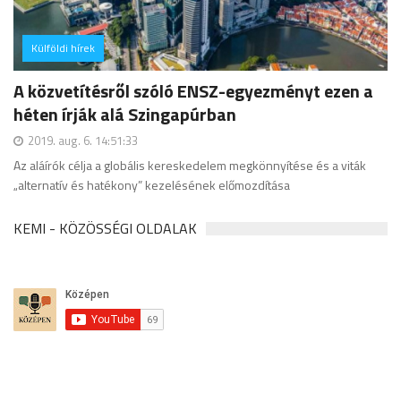
Külföldi hírek
hozzászólás
A közvetítésről szóló ENSZ-egyezményt ezen a
héten írják alá Szingapúrban
2019. aug. 6. 14:51:33
Az aláírók célja a globális kereskedelem megkönnyítése és a viták
„alternatív és hatékony” kezelésének előmozdítása
KEMI - KÖZÖSSÉGI OLDALAK