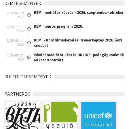
KEMI ESEMÉNYEK
KEMI mediátor képzés - 2026. szeptember-október
2026. 09. 18.
9:00
KEMI mentorprogram 2026.
2026. 11. 11.
17:00
KEMI - Konfliktuskezelési trénerképzés 2026. őszi
2026. 09. 11.
10:00
csoport
Iskolai mediátor képzés ONLINE- pedagógusoknak
2026. 08. 27.
9:00
60 kreditpontért
KÜLFÖLDI ESEMÉNYEK
PARTNEREK